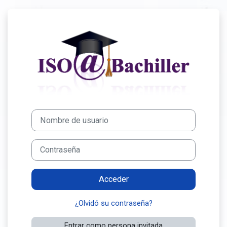
Salta al contenido principal
Entrar a Aula Vir
Nombre de usuario
Contraseña
Acceder
¿Olvidó su contraseña?
Entrar como persona invitada